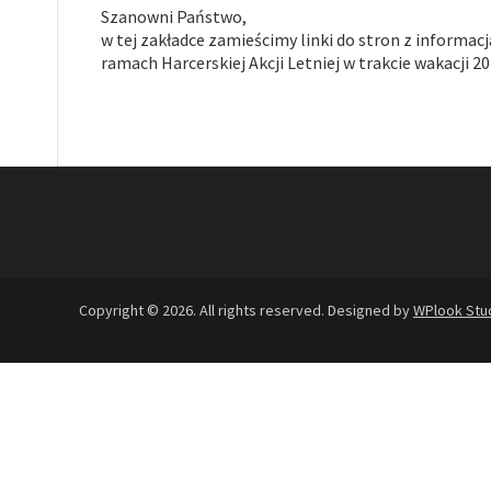
Szanowni Państwo,
w tej zakładce zamieścimy linki do stron z informac
ramach Harcerskiej Akcji Letniej w trakcie wakacji 20
Copyright © 2026. All rights reserved. Designed by
WPlook Stu