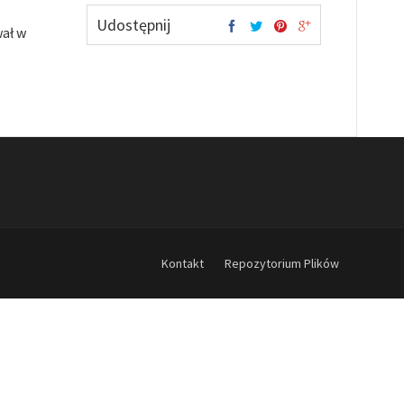
Udostępnij
wał w
Kontakt
Repozytorium Plików