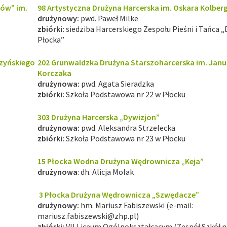
ków” im.
98 Artystyczna Drużyna Harcerska im. Oskara Kolber
drużynowy:
pwd. Paweł Milke
zbiórki:
siedziba Harcerskiego Zespołu Pieśni i Tańca „
Płocka”
szyńskiego
202 Grunwaldzka Drużyna Starszoharcerska im. Jan
Korczaka
drużynowa:
pwd. Agata Sieradzka
zbiórki:
Szkoła Podstawowa nr 22 w Płocku
303 Drużyna Harcerska
„Dywizjon”
drużynowa:
pwd. Aleksandra Strzelecka
zbiórki:
Szkoła Podstawowa nr 23 w Płocku
15 Płocka Wodna Drużyna Wędrownicza „Keja”
drużynowa
: dh. Alicja Molak
3 Płocka Drużyna Wędrownicza „Szwędacze”
drużynowy:
hm. Mariusz Fabiszewski (e-mail:
mariusz.fabiszewski@zhp.pl
)
zbiórki:
VII Liceum Ogólnokształcącym (Zespół Szkół nr