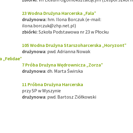
23 Wodna Drużyna Harcerska „Fala”
drużynowa:
hm. Ilona Borczuk (e-mail:
ilona.borczuk@zhp.net.pl
)
zbiórki:
Szkoła Podstawowa nr 23 w Płocku
105 Wodna Drużyna Starszoharcerska „Horyzont”
drużynowa
: pwd. Adrianna Nowak
 „Felidae”
7 Próba Drużyna Wędrownicza „Zorza”
drużynowa
: dh. Marta Świrska
11 Próbna Drużyna Harcerska
przy SP w Wyszynie
drużynowa
: pwd. Bartosz Ziółkowski