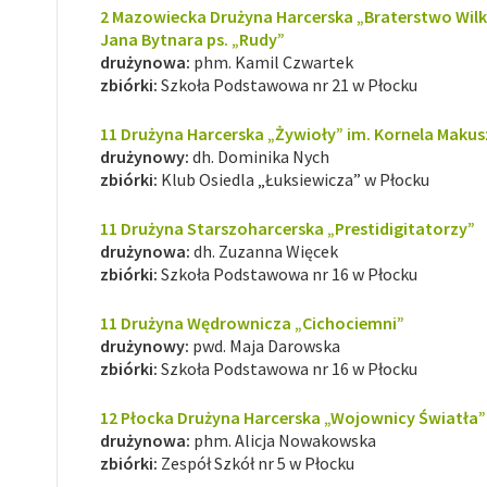
2 Mazowiecka Drużyna Harcerska „Braterstwo Wil
Jana Bytnara ps. „Rudy”
drużynowa:
phm. Kamil Czwartek
zbiórki:
Szkoła Podstawowa nr 21 w Płocku
11 Drużyna Harcerska „Żywioły” im. Kornela Maku
drużynowy:
dh. Dominika Nych
zbiórki:
Klub Osiedla „Łuksiewicza” w Płocku
11 Drużyna Starszoharcerska „Prestidigitatorzy”
drużynowa:
dh. Zuzanna Więcek
zbiórki:
Szkoła Podstawowa nr 16 w Płocku
11 Drużyna Wędrownicza „Cichociemni”
drużynowy:
pwd. Maja Darowska
zbiórki:
Szkoła Podstawowa nr 16 w Płocku
12 Płocka Drużyna Harcerska „Wojownicy Światła”
drużynowa:
phm. Alicja Nowakowska
zbiórki:
Zespół Szkół nr 5 w Płocku