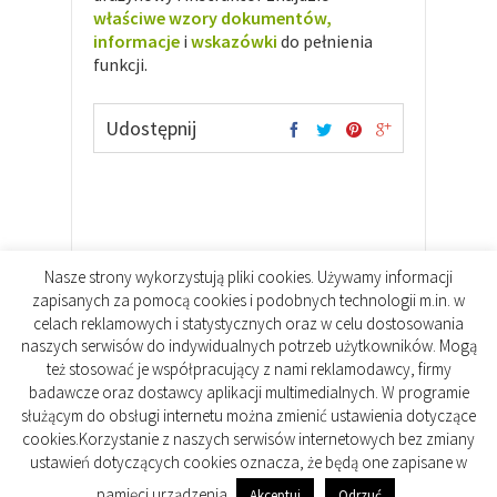
właściwe wzory dokumentów,
informacje
i
wskazówki
do pełnienia
funkcji.
Udostępnij
Nasze strony wykorzystują pliki cookies. Używamy informacji
zapisanych za pomocą cookies i podobnych technologii m.in. w
celach reklamowych i statystycznych oraz w celu dostosowania
naszych serwisów do indywidualnych potrzeb użytkowników. Mogą
też stosować je współpracujący z nami reklamodawcy, firmy
badawcze oraz dostawcy aplikacji multimedialnych. W programie
Copyright © 2026. All rights reserved.
służącym do obsługi internetu można zmienić ustawienia dotyczące
Designed by
WPlook Studio
cookies.Korzystanie z naszych serwisów internetowych bez zmiany
ustawień dotyczących cookies oznacza, że będą one zapisane w
Kontakt
Repozytorium Plików
pamięci urządzenia.
Akceptuj
Odrzuć