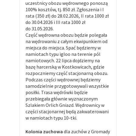
uczestnicy obozu wędrownego ponoszą
100% kosztów, tj. 850 zł. Zgłoszenia i I
rata (350 zł) do 28.02.2026, II rata 1000 zł
do 30.04.2026 i III rata 1000 zł
do 31.05.2026.
Część wędrowna obozu będzie polegała
na wędrowaniu z całym ekwipunkiem od
miejsca do miejsca. Spać będziemy w
namiotach typu igloo na terenie pól
namiotowych. 22 lipca dojdziemy na
bazę harcerską w Kostkowicach, gdzie
rozpoczniemy część stacjonarną obozu.
Podczas części wędrownej będziemy
samodzielnie przygotowywali wszystkie
posiłki. Trasa wędrówki będzie
przebiegała głównie wyznaczonym
Szlakiem Orlich Gniazd. Wędrownicy w
części stacjonarnej będą zakwaterowani
w namiotach typu 10-tki.
Kolonia zuchowa
dla zuchów z Gromady