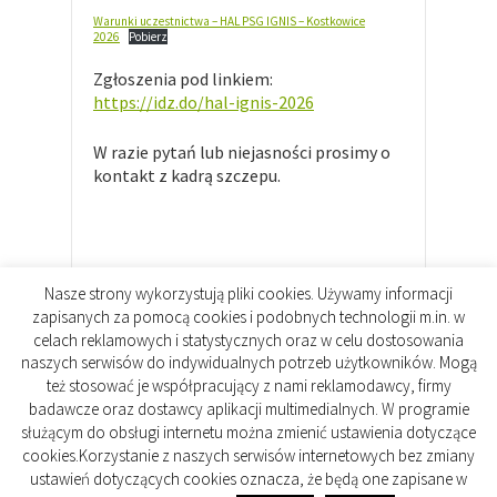
Warunki uczestnictwa – HAL PSG IGNIS – Kostkowice
2026
Pobierz
Zgłoszenia pod linkiem:
https://idz.do/hal-ignis-2026
W razie pytań lub niejasności prosimy o
kontakt z kadrą szczepu.
Nasze strony wykorzystują pliki cookies. Używamy informacji
zapisanych za pomocą cookies i podobnych technologii m.in. w
celach reklamowych i statystycznych oraz w celu dostosowania
naszych serwisów do indywidualnych potrzeb użytkowników. Mogą
też stosować je współpracujący z nami reklamodawcy, firmy
badawcze oraz dostawcy aplikacji multimedialnych. W programie
Copyright © 2026. All rights reserved.
służącym do obsługi internetu można zmienić ustawienia dotyczące
Designed by
WPlook Studio
cookies.Korzystanie z naszych serwisów internetowych bez zmiany
ustawień dotyczących cookies oznacza, że będą one zapisane w