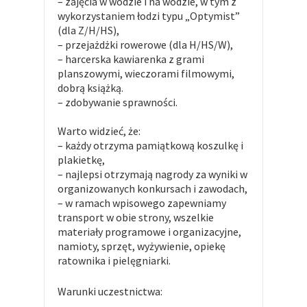
– zajęcia w wodzie i na wodzie, w tym z
wykorzystaniem łodzi typu „Optymist”
(dla Z/H/HS),
– przejażdżki rowerowe (dla H/HS/W),
– harcerska kawiarenka z grami
planszowymi, wieczorami filmowymi,
dobrą książką.
– zdobywanie sprawności.
Warto widzieć, że:
– każdy otrzyma pamiątkową koszulkę i
plakietkę,
– najlepsi otrzymają nagrody za wyniki w
organizowanych konkursach i zawodach,
– w ramach wpisowego zapewniamy
transport w obie strony, wszelkie
materiały programowe i organizacyjne,
namioty, sprzęt, wyżywienie, opiekę
ratownika i pielęgniarki.
Warunki uczestnictwa: