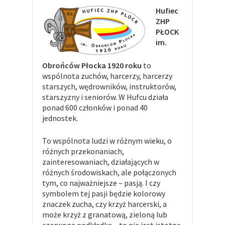
Hufiec
ZHP
PŁOCK
im.
Obrońców Płocka 1920 roku
to
wspólnota zuchów, harcerzy, harcerzy
starszych, wędrowników, instruktorów,
starszyzny i seniorów. W Hufcu działa
ponad 600 członków i ponad 40
jednostek.
To wspólnota ludzi w różnym wieku, o
różnych przekonaniach,
zainteresowaniach, działających w
różnych środowiskach, ale połączonych
tym, co najważniejsze – pasją. I czy
symbolem tej pasji będzie kolorowy
znaczek zucha, czy krzyż harcerski, a
może krzyż z granatową, zieloną lub