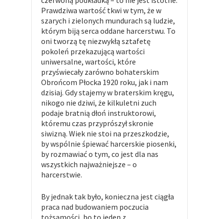
czerwoną podkładką – to nie jest istotne.
Prawdziwa wartość tkwi w tym, że w
szarych i zielonych mundurach są ludzie,
którym biją serca oddane harcerstwu. To
oni tworzą tę niezwykłą sztafetę
pokoleń przekazującą wartości
uniwersalne, wartości, które
przyświecały zarówno bohaterskim
Obrońcom Płocka 1920 roku, jak i nam
dzisiaj. Gdy stajemy w braterskim kręgu,
nikogo nie dziwi, że kilkuletni zuch
podaje bratnią dłoń instruktorowi,
któremu czas przyprószył skronie
siwizną. Wiek nie stoi na przeszkodzie,
by wspólnie śpiewać harcerskie piosenki,
by rozmawiać o tym, co jest dla nas
wszystkich najważniejsze – o
harcerstwie.
By jednak tak było, konieczna jest ciągła
praca nad budowaniem poczucia
tożsamości, bo to jeden z