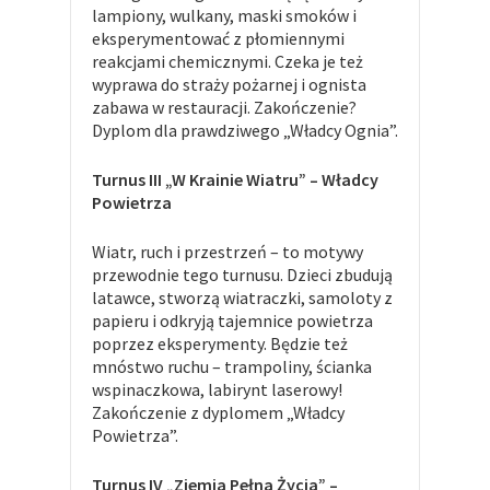
lampiony, wulkany, maski smoków i
eksperymentować z płomiennymi
reakcjami chemicznymi. Czeka je też
wyprawa do straży pożarnej i ognista
zabawa w restauracji. Zakończenie?
Dyplom dla prawdziwego „Władcy Ognia”.
Turnus III „W Krainie Wiatru” – Władcy
Powietrza
Wiatr, ruch i przestrzeń – to motywy
przewodnie tego turnusu. Dzieci zbudują
latawce, stworzą wiatraczki, samoloty z
papieru i odkryją tajemnice powietrza
poprzez eksperymenty. Będzie też
mnóstwo ruchu – trampoliny, ścianka
wspinaczkowa, labirynt laserowy!
Zakończenie z dyplomem „Władcy
Powietrza”.
Turnus IV „Ziemia Pełna Życia” –