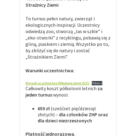
Strażnicy Ziemi
To turnus pełen natury, zwierząt i
ekologicznych inspiracji. Uczestnicy
odwiedzą zoo, stworzą „las w szkle” i
„eko-stworki” z recyklingu, pobawią się z
gliną, piaskiem i ziemią. Wszystko po to,
by zbliżyć się do natury i zostać
„Strażnikiem Ziemi”.
Warunki uczestnictwa:
Warunki uczestnictwa Półkolonie Letnie 2025
Pobierz
Całkowity koszt półkolonii letnich
za
jeden turnus
wynosi:
650 zł
(sześćset pięćdziesiąt
złotych) –
dla członków ZHP oraz
dla dzieci niezrzeszonych
Płatność jednorazowa.