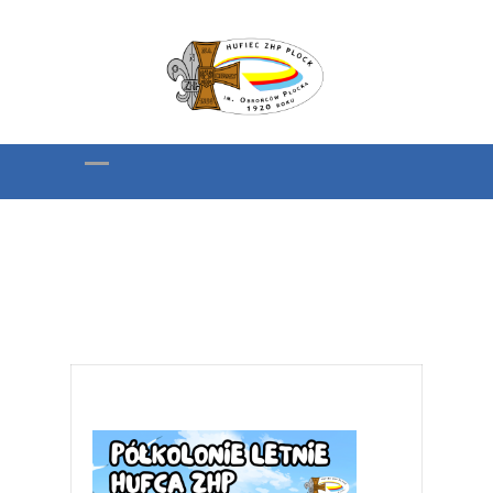
Półkolonie Letnie
Hufca ZHP PŁOCK „4
Żywioły”