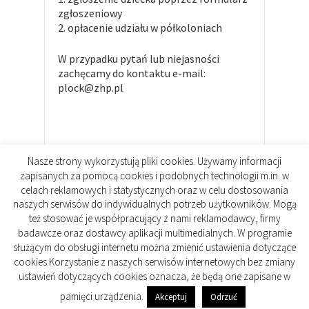
zgłoszeniowy
2. opłacenie udziału w półkoloniach
W przypadku pytań lub niejasności
zachęcamy do kontaktu e-mail:
plock@zhp.pl
Nasze strony wykorzystują pliki cookies. Używamy informacji
zapisanych za pomocą cookies i podobnych technologii m.in. w
celach reklamowych i statystycznych oraz w celu dostosowania
naszych serwisów do indywidualnych potrzeb użytkowników. Mogą
też stosować je współpracujący z nami reklamodawcy, firmy
badawcze oraz dostawcy aplikacji multimedialnych. W programie
Copyright © 2026. All rights reserved.
służącym do obsługi internetu można zmienić ustawienia dotyczące
Designed by
WPlook Studio
cookies.Korzystanie z naszych serwisów internetowych bez zmiany
ustawień dotyczących cookies oznacza, że będą one zapisane w
Kontakt
Repozytorium Plików
pamięci urządzenia.
Akceptuj
Odrzuć