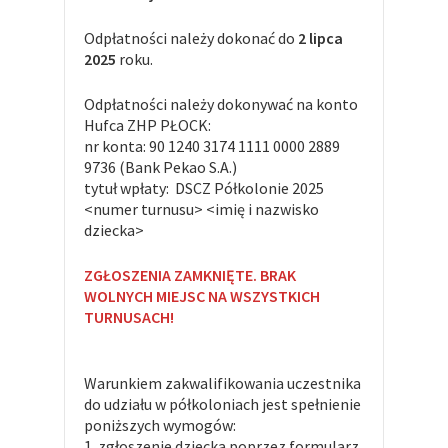
Odpłatności należy dokonać do
2 lipca
2025
roku.
Odpłatności należy dokonywać na konto
Hufca ZHP PŁOCK:
nr konta: 90 1240 3174 1111 0000 2889
9736 (Bank Pekao S.A.)
tytuł wpłaty: DSCZ Półkolonie 2025
<numer turnusu> <imię i nazwisko
dziecka>
ZGŁOSZENIA ZAMKNIĘTE. BRAK
WOLNYCH MIEJSC NA WSZYSTKICH
TURNUSACH!
Warunkiem zakwalifikowania uczestnika
do udziału w półkoloniach jest spełnienie
poniższych wymogów:
1. zgłoszenie dziecka poprzez formularz