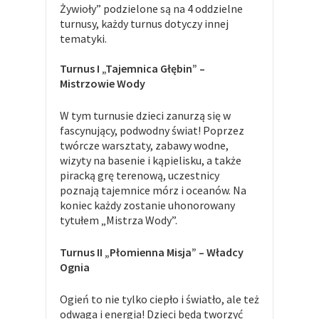
Żywioły” podzielone są na 4 oddzielne
turnusy, każdy turnus dotyczy innej
tematyki.
Turnus I „Tajemnica Głębin” –
Mistrzowie Wody
W tym turnusie dzieci zanurzą się w
fascynujący, podwodny świat! Poprzez
twórcze warsztaty, zabawy wodne,
wizyty na basenie i kąpielisku, a także
piracką grę terenową, uczestnicy
poznają tajemnice mórz i oceanów. Na
koniec każdy zostanie uhonorowany
tytułem „Mistrza Wody”.
Turnus II „Płomienna Misja” – Władcy
Ognia
Ogień to nie tylko ciepło i światło, ale też
odwaga i energia! Dzieci będą tworzyć