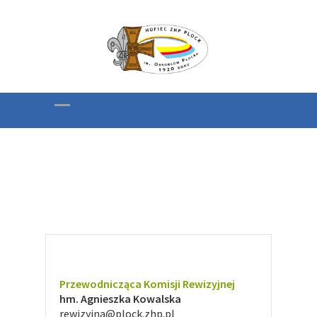
Komisja Rewizyjna
Przewodnicząca Komisji Rewizyjnej
hm. Agnieszka Kowalska
rewizyjna@plock.zhp.pl