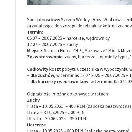
Specjalnościowy Szczep Wodny „Róża Wiatrów” serde
przynależące do szczepu do udziału w kolonii zuchow
Termin:
05.07 – 20.07.2025 – harcerze, wędrownicy
12.07 – 20.07.2025 – zuchy
Miejsce:
Stanica Hufca ZHP „Mazowsze” Mińsk Mazow
Zakwaterowanie:
zuchy, harcerze – namioty typu „
Całkowity koszt
pobytu uczestnika w wypoczynku w
–
dla zuchów
, w terminie: 12.07 2025 – 20.07.2025 –
1
–
dla harcerzy i wędrowników
, w terminie: 05.07.20
Odpłatności można dokonywać w ratach:
Zuchy
I rata – 10. 05.2025. – 400 PLN (zaliczka bezzwrotna)
II rata – 31.05.2025 – 500 PLN
III rata – 30.06.2025 – 350 PLN
Harcerze
I rata – 10.05.2025 – 600 PLN (zaliczka bezzwrotna)