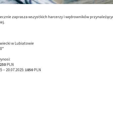
cznie zaprasza wszystkich harcerzy i wędrowników przynależącyc
ej.
iecki w Lubiatowie
10”
ynosi:
250
PLN
25 – 20.07.2025:
1850
PLN