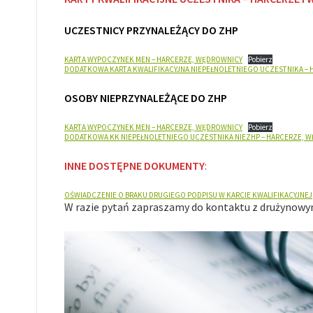
UCZESTNICY PRZYNALEŻĄCY DO ZHP
KARTA WYPOCZYNEK MEN – HARCERZE, WĘDROWNICY
Pobierz
DODATKOWA KARTA KWALIFIKACYJNA NIEPEŁNOLETNIEGO UCZESTNIKA –
OSOBY NIEPRZYNALEŻĄCE DO ZHP
KARTA WYPOCZYNEK MEN – HARCERZE, WĘDROWNICY
Pobierz
DODATKOWA KK NIEPEŁNOLETNIEGO UCZESTNIKA NIEZHP – HARCERZE, 
INNE DOSTĘPNE DOKUMENTY
:
OŚWIADCZENIE O BRAKU DRUGIEGO PODPISU W KARCIE KWALIFIKACYJNEJ
W razie pytań zapraszamy do kontaktu z drużynowy