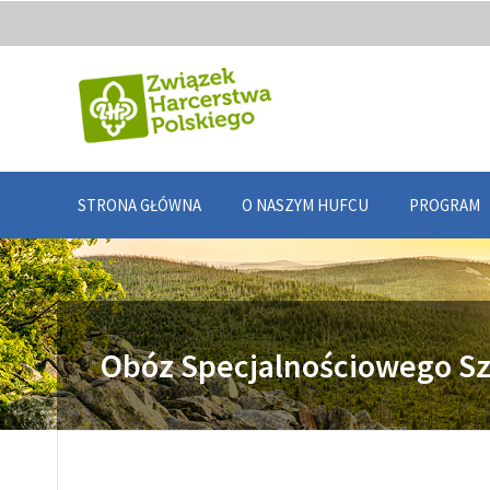
STRONA GŁÓWNA
O NASZYM HUFCU
PROGRAM
Obóz Specjalnościowego S