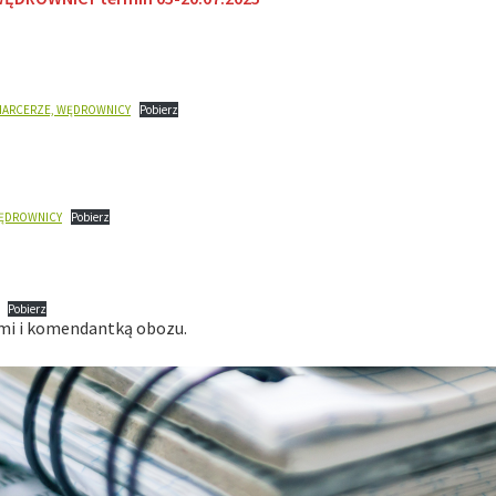
 HARCERZE, WĘDROWNICY
Pobierz
WĘDROWNICY
Pobierz
Pobierz
mi i komendantką obozu.