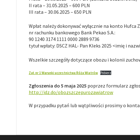
II rata – 31.05.2025 – 600 PLN
III rata – 30.06.2025 – 650 PLN
Wpłat należy dokonywać wyłącznie na konto Hufca
nr rachunku bankowego Bank Pekao S.A.:
90 1240 3174 1111 0000 2889 9736
tytuł wpłaty: DSCZ HAL- Pan Kleks 2025 <imię i nazw
Wszelkie szczegóły dotyczące obozu i kolonii zucho
Zał. nr 1 Warunki uczestnictwa Róża Wiatrów
Pobierz
Zgłoszenia do 5 maja 2025
poprzez formularz zgło
http://idz.do/obozszczepurozawiatrow
W przypadku pytań lub wątpliwości prosimy o konta