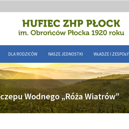
DLA RODZICÓW
NASZE JEDNOSTKI
WŁADZE I ZESPOŁ
zczepu Wodnego „Róża Wiatrów”