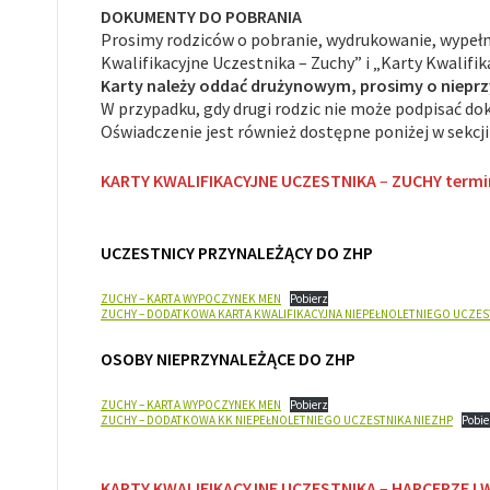
DOKUMENTY DO POBRANIA
Prosimy rodziców o pobranie, wydrukowanie, wypełn
Kwalifikacyjne Uczestnika – Zuchy” i „Karty Kwalifi
Karty należy oddać drużynowym, prosimy o nieprzy
W przypadku, gdy drugi rodzic nie może podpisać 
Oświadczenie jest również dostępne poniżej w sekc
KARTY KWALIFIKACYJNE
UCZESTNIKA
–
ZUCHY
termi
UCZESTNICY PRZYNALEŻĄCY DO ZHP
ZUCHY – KARTA WYPOCZYNEK MEN
Pobierz
ZUCHY – DODATKOWA KARTA KWALIFIKACYJNA NIEPEŁNOLETNIEGO UCZES
OSOBY NIEPRZYNALEŻĄCE DO ZHP
ZUCHY – KARTA WYPOCZYNEK MEN
Pobierz
ZUCHY – DODATKOWA KK NIEPEŁNOLETNIEGO UCZESTNIKA NIEZHP
Pobie
KARTY KWALIFIKACYJNE
UCZESTNIKA
–
HARCERZE I 