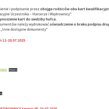
ienie i podpisanie przez
obojga rodziców obu kart kwalifikacyj
kacyjne Uczestnika – Harcerze i Wędrownicy”.
noszenie kart do siedziby hufca.
dokumentów należy wydrukować
oświadczenie o braku podpisu dru
ji „Inne dostępne dokumenty”
n 12-20.07.2025
TNIKA
Pobierz
rz
WĘDROWNICY termin 05-20.07.2025