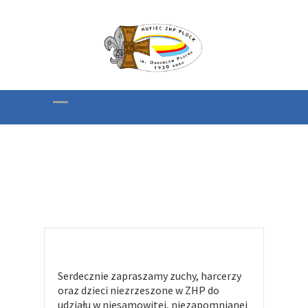
Półkolonie Letnie
Hufca ZHP PŁOCK
„Akademia
Przyjaciół”
Serdecznie zapraszamy zuchy, harcerzy
oraz dzieci niezrzeszone w ZHP do
udziału w niesamowitej, niezapomnianej