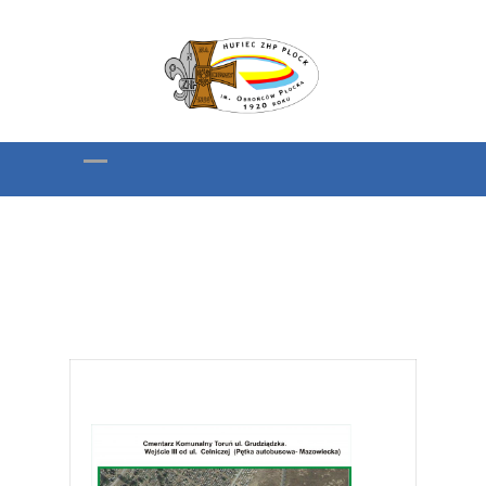
Cmentarz Komunalny
w Toruniu